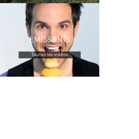
EMISSIONS
Toutes les vidéos
Nous contacter :
contact@declicproductions.
com