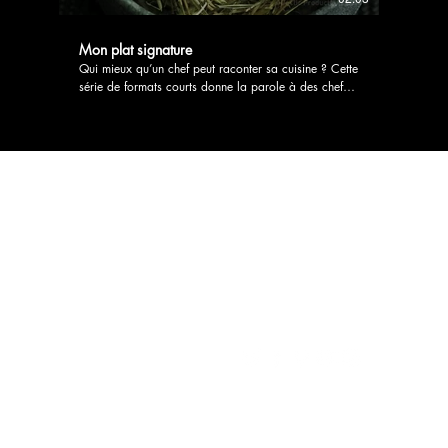
Mon plat signature
Qui mieux qu’un chef peut raconter sa cuisine ? Cette
série de formats courts donne la parole à des chefs
qui se racontent à travers le plat emblématique de
leur carte. L’histoire d’une recette phare, celle qui a
forgée leur identité, celle qui les suit de carte en
carte. Quoi de mieux pour donner envie de réserver
au plus vite ? 2 minutes – série en développement
Auteur : Sylvaine Landon Production : Déclic
Productions
Nous contacter :
contact@declicprodu