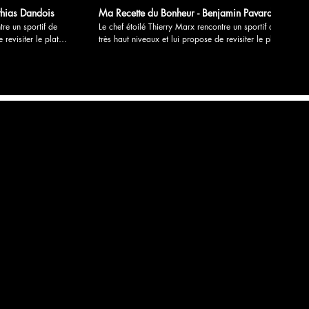
thias Dandois
Ma Recette du Bonheur - Benjamin Pavard
tre un sportif de
Le chef étoilé Thierry Marx rencontre un sportif de
 revisiter le plat
très haut niveaux et lui propose de revisiter le plat
d’enfance, cuisine
fétiche de son enfance. Souvenirs d’enfance, cuisine
sont les savoureux
et sport, partage et transmission sont les savoureux
24 films en
ingrédients de « Ma recette du bonheur » 24 films en
é en digital sur le
Version longue. Durée 3’30. Diffusé en digital sur le
on courtes. Durée 1’.
site Intermarché 48 films en Version courtes. Durée 1’.
M6 et RS. Réalisation: Mathilde de l’Ecotais
Production: Déclic productions Annonceur:
Intermarché Diffuseur: M6