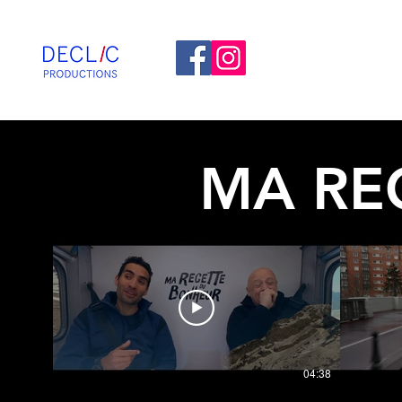
MA RE
Ma Recette du Bonheur
04:38