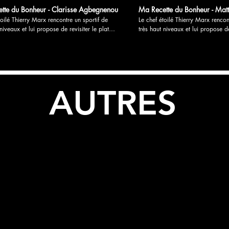
tte du Bonheur - Clarisse Agbegnenou
Ma Recette du Bonheur - Mat
toilé Thierry Marx rencontre un sportif de
Le chef étoilé Thierry Marx rencon
 niveaux et lui propose de revisiter le plat
très haut niveaux et lui propose de
e son enfance. Souvenirs d’enfance, cuisine
fétiche de son enfance. Souvenirs 
 partage et transmission sont les savoureux
et sport, partage et transmission 
 de « Ma recette du bonheur » 24 films en
ingrédients de « Ma recette du bonheur » 
ongue. Durée 3’30. Diffusé en digital sur le
Version longue. Durée 3’30. Diffus
rmarché 48 films en Version courtes. Durée 1’.
site Intermarché 48 films en Versi
tion: Mathilde de l’Ecotais
M6 et RS. Réalisation: Mathilde de l’Ecotais
AUTRES
Annonceur:
Production: Déclic productions Annonceur:
hé Diffuseur: M6
Intermarché Diffuseur: M6