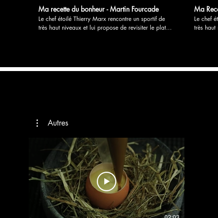
Ma recette du bonheur - Martin Fourcade
Ma Rece
Le chef étoilé Thierry Marx rencontre un sportif de
Le chef é
très haut niveaux et lui propose de revisiter le plat
très haut
fétiche de son enfance. Souvenirs d’enfance, cuisine
fétiche d
et sport, partage et transmission sont les savoureux
et sport,
ingrédients de « Ma recette du bonheur » 24 films en
ingrédients
Version longue. Durée 3’30. Diffusé en digital sur le
Version l
site Intermarché 48 films en Version courtes. Durée 1’.
site Inte
M6 et RS. Réalisation: Mathilde de l’Ecotais
M6 et RS. Réalisa
Production: Déclic productions Annonceur:
Production: Déclic productions 
Intermarché Diffuseur: M6
Intermarc
Autres
02:03